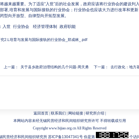
将越来越重要。为了适应“入世”后的社会发展，政府应该将行业协会的建设列
部署,培育和发展与国际接轨的行业协会；行业协会也应该大力进行改革和更
闭型向开放型、自律型向开拓型发展。
词：入世 行业协会 经济管理体制 政府职能
究2.L培育与发展与国际接轨的行业协会_郑成林_.pdf
上一篇： 关于县乡政府治理结构的几个问题-周天勇
下一篇： 去行政化：地方
返回首页
|
联系我们
|
网站链接
|
研究所介绍
|
本网站内容未经无锡民营经济和民间组织研究所许可 不得转载或引用
Copyright www.bijiao.org.cn All Rights Reserved
锡民营经济和民间组织研究所
苏ICP备13047341号
你是第
个访