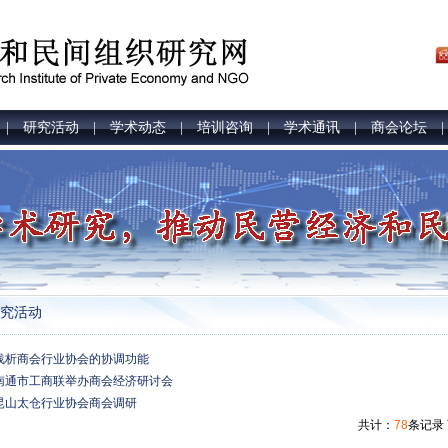
研究活动
学术动态
培训咨询
学术通讯
商会论坛
|
|
|
|
|
究活动
浅析商会行业协会的协调功能
南通市工商联举办商会经济研讨会
昆山太仓行业协会商会调研
共计：
78
条记录