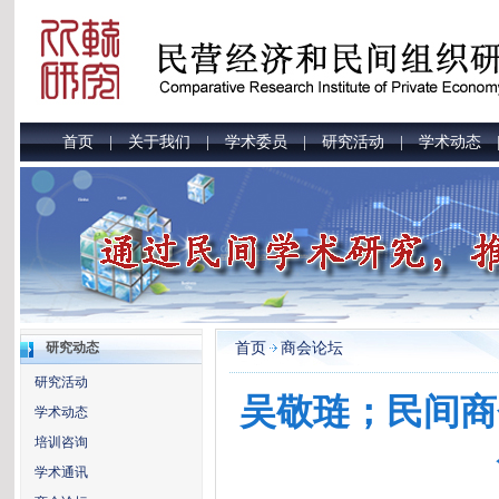
首页
关于我们
学术委员
研究活动
学术动态
|
|
|
|
首页
商会论坛
研究动态
研究活动
吴敬琏；民间商
学术动态
培训咨询
学术通讯